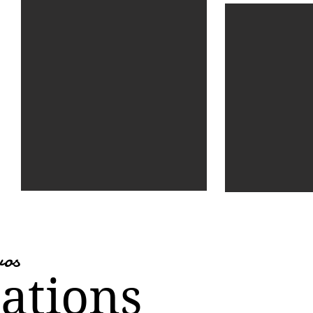
vos
sations