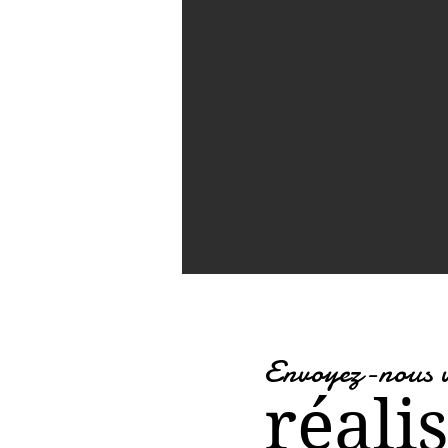
Envoyez-nous 
réali