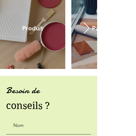
Produit
Papiers peints
Besoin de
conseils ?